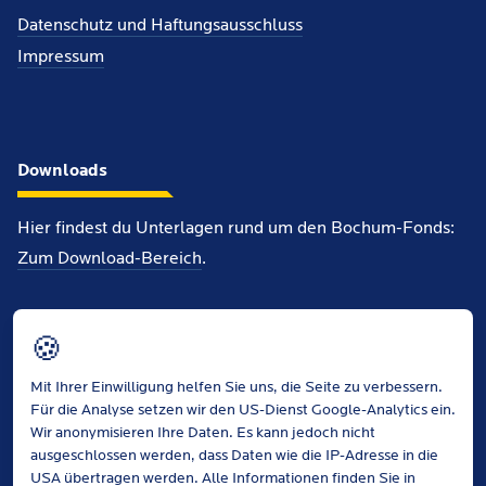
Datenschutz und Haftungsausschluss
Impressum
Downloads
Hier findest du Unterlagen rund um den Bochum-Fonds:
Zum Download-Bereich
.
Info-Flyer (PDF, 3MB)
🍪
Antragsformular (PDF, 51KB)
Finanzierungsplan (PDF, 218KB)
Mit Ihrer Einwilligung helfen Sie uns, die Seite zu verbessern.
Für die Analyse setzen wir den US-Dienst Google-Analytics ein.
Wir anonymisieren Ihre Daten. Es kann jedoch nicht
ausgeschlossen werden, dass Daten wie die IP-Adresse in die
USA übertragen werden. Alle Informationen finden Sie
in