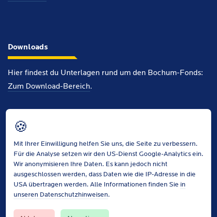
Downloads
Hier findest du Unterlagen rund um den Bochum-Fonds:
Zum Download-Bereich
.
Info-Flyer (PDF, 3MB)
🍪
Antragsformular (PDF, 51KB)
Finanzierungsplan (PDF, 218KB)
Mit Ihrer Einwilligung helfen Sie uns, die Seite zu verbessern.
Für die Analyse setzen wir den US-Dienst Google-Analytics ein.
Wir anonymisieren Ihre Daten. Es kann jedoch nicht
ausgeschlossen werden, dass Daten wie die IP-Adresse in die
USA übertragen werden. Alle Informationen finden Sie
in
unseren Datenschutzhinweisen
.